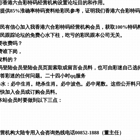
彩香港六合彩特码经营机构设置论坛目的和作用。
了提供85%淮确率特码资料给彩民参考，证明我们香港六合彩特
彩民有信心加入我香港六合彩特码经营机构会员，获取100%特码
彩民跟踪论坛的免费心水下柱，吃亏的彩民跟本公司无关。
要收费吗？
费谁下岗，
发料的？
码登陆会员登陆会员页面索取或留言会员料，也可由彩迷自己选
解答彩迷的任何问题。二十四小时qq服务
心水：必中生肖。绝杀生肖。必中波色。必中尾数。这些公开料只
赶快加入会员或订购会员料。
本站会员时要做到以下三点：
营机构大陆专用入会咨询热线电话00852-1888（董主任）