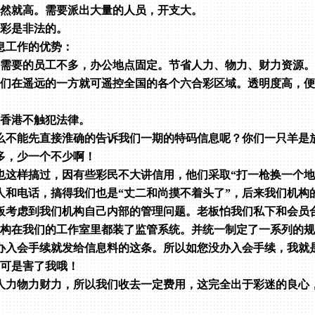
当然就高。需要派出大量的人员，开支大。
合彩是非法的。
息工作的优势：
：需要的员工不多，办公地点固定。节省人力、物力、财力资源。
我们在遥远的一方就可遥控全国的各个六合彩区域。透明度高，
在香港不触犯法律。
么不能先直接淮确的告诉我们一期的特码信息呢？你们一只羊是
多，少一个不少啊！
也这样搞过，因有些彩民不大讲信用，他们采取“打一枪换一个地
人和电话，搞得我们也是“丈二和尚摸不着头了”，后来我们机构
板考虑到我们机构自己内部的管理问题。老板怕我们私下和会员合
机构在我们的工作室里都装了监管系统。并统一制定了一系列的
办入会手续就发给信息料的这条。所以如您没办入会手续，我就
，可是害了我哦！
人力物力财力，所以我们收去一定费用，这完全出于彩迷的良心