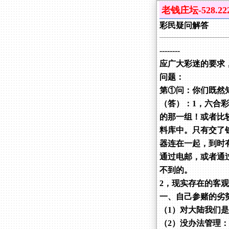
老钱庄坛-528.2223
彩民疑问解答
--------
应广大彩迷的要求
问题：
第①问：你们既然
（答）：1，六合
的那一组！或者比
料库中。只有交了
器连在一起，到时
通过电邮，或者通
不到的。
2，现实存在的客
一、自己参赌的劣
（1）对大陆我们
（2）没办法管理