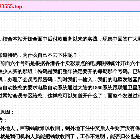
555.top
，结合本站开始全面中后付款服务以来的实践，现集中回答广大
知道特码，为什么自己不去下注呢？
彩前面六个号码是根据香港各个卖彩票点的电脑联网统计开出六
较少人买的那组！特码是我们整年决定要开的每期那个号码。已
钱，办理了会员号跟密码，到时我们一输入，我们的电脑发送器
有自动按您的要求电脑自动系统通过大陆的1860系统跟联通卫星
过网站会员专区给您，这样您可以知道开什么了，而整个发送过
观原因：
势：
是外地人，巨额钱款难以收回，到外地下注中奖后人生财产没有
：就是我们机构人员能把钱款收回了，工作不透明，能否归公也