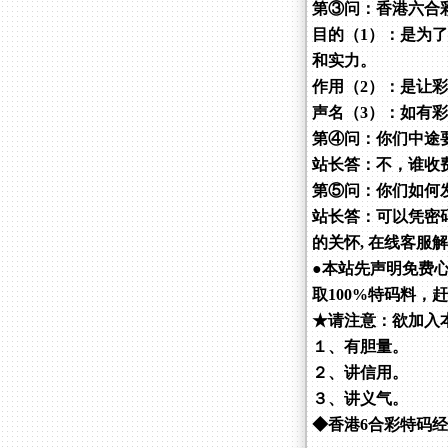
第③问：香港六合
目的（1）：是为
和实力。
作用（2）：是让
声名（3）：如有
第④问：你们中途
站长答：不，谁收
第⑤问：你们如何
站长答：可以凭密
的关怀, 在线客服
●本站先声明免费
取100%特码料，
★请注意：欲加入
１、有胆量。
２、讲信用。
３、讲义气。
◆香港6合彩特码经